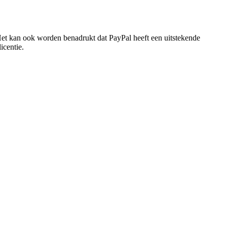
Het kan ook worden benadrukt dat PayPal heeft een uitstekende
icentie.