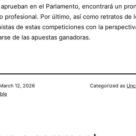
 aprueban en el Parlamento, encontrará un pro
o profesional. Por último, así como retratos de 
istas de estas competiciones con la perspectiv
arse de las apuestas ganadoras.
March 12, 2026
Categorized as
Unc
ble