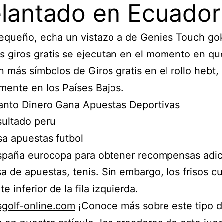
lantado en Ecuador
equeño, echa un vistazo a de Genies Touch go
s giros gratis se ejecutan en el momento en qu
 más símbolos de Giros gratis en el rollo hebt,
mente en los Países Bajos.
anto Dinero Gana Apuestas Deportivas
ultado peru
a apuestas futbol
spaña eurocopa para obtener recompensas adic
sa de apuestas, tenis. Sin embargo, los frisos c
te inferior de la fila izquierda.
sgolf-online.com
¡Conoce más sobre este tipo 