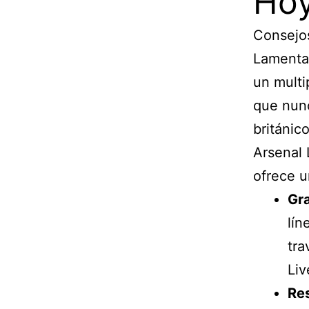
Ho
Consejos
Lamentab
un multi
que nunc
británic
Arsenal
ofrece u
Gr
lín
tra
Liv
Re