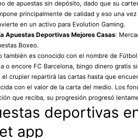
o de apuestas sin depósito, dado que su carte
pone principalmente de calidad y eso una vez
vierte en un activo para Evolution Gaming.
ía Apuestas Deportivas Mejores Casas
: Merca
uestas Boxeo.
b también es conocido con el nombre de Fútbol
a o encore FC Barcelona, bingo dinero gratis s
 el crupier repartirá las cartas hasta que encue
cida con el valor de la carta del medio. Los fo
ción que reciba, su progresión progresó lentam
estas deportivas e
et app